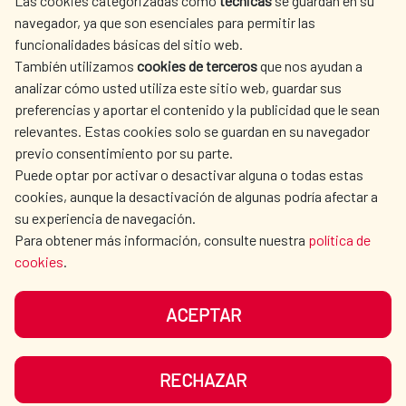
Las cookies categorizadas como
técnicas
se guardan en su
SPANISH HUMANITARIAN
PRESS ROOM
navegador, ya que son esenciales para permitir las
ACTION
funcionalidades básicas del sitio web.
También utilizamos
cookies de terceros
que nos ayudan a
CULTURE AND SCIENCE
LIBRARY
analizar cómo usted utiliza este sitio web, guardar sus
preferencias y aportar el contenido y la publicidad que le sean
relevantes. Estas cookies solo se guardan en su navegador
previo consentimiento por su parte.
Puede optar por activar o desactivar alguna o todas estas
OUR SOCIAL MEDIA
cookies, aunque la desactivación de algunas podría afectar a
su experiencia de navegación.
Para obtener más información, consulte nuestra
política de
cookies
.
ACEPTAR
TERMS OF USE
DATA PROTECTION
COOKIE POLICY
BROWSING GUIDE
RECHAZAR
ACCESSIBILITY
SITEMAP