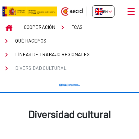
Skip to Main Content
Open
EN-GB
Diversidad cultural
INICIO
COOPERACIÓN
FCAS
QUÉ HACEMOS
LÍNEAS DE TRABAJO REGIONALES
DIVERSIDAD CULTURAL
Diversidad cultural