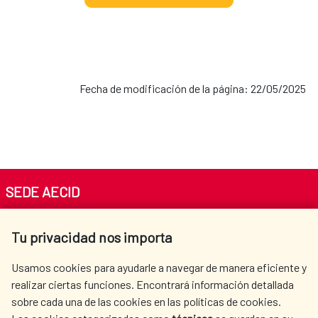
Fecha de modificación de la página: 22/05/2025
SEDE AECID
Av. Reyes Católicos 4 - 28040 Madrid
Tu privacidad nos importa
Tel. +34 900 20 30 54​​​​​​​
centro.informacion@aecid.es
Usamos cookies para ayudarle a navegar de manera eficiente y
realizar ciertas funciones. Encontrará información detallada
sobre cada una de las cookies en las políticas de cookies.
AECID
WHERE DO WE COOPERATE?