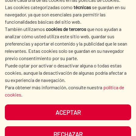
AECID
WHERE DO WE COOPERATE?
Las cookies categorizadas como
técnicas
se guardan en su
SPANISH HUMANITARIAN
PRESS ROOM
navegador, ya que son esenciales para permitir las
ACTION
funcionalidades básicas del sitio web.
CULTURE AND SCIENCE
LIBRARY
También utilizamos
cookies de terceros
que nos ayudan a
analizar cómo usted utiliza este sitio web, guardar sus
preferencias y aportar el contenido y la publicidad que le sean
relevantes. Estas cookies solo se guardan en su navegador
previo consentimiento por su parte.
Puede optar por activar o desactivar alguna o todas estas
OUR SOCIAL MEDIA
cookies, aunque la desactivación de algunas podría afectar a
su experiencia de navegación.
Para obtener más información, consulte nuestra
política de
cookies
.
ACEPTAR
TERMS OF USE
DATA PROTECTION
COOKIE POLICY
BROWSING GUIDE
RECHAZAR
ACCESSIBILITY
SITEMAP