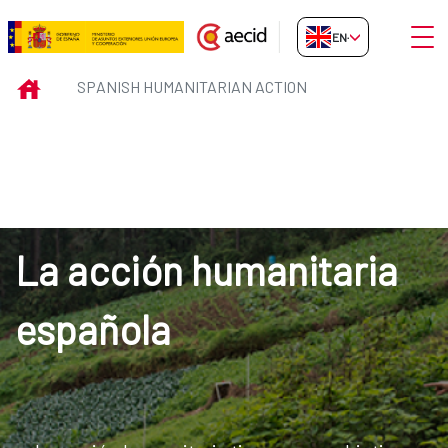
Skip to Main Content
Open
EN-GB
SPANISH HUMANITARIAN ACTIO
INICIO
SPANISH HUMANITARIAN ACTION
La acción humanitaria
española