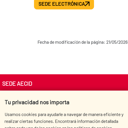
SEDE ELECTRÓNICA
Fecha de modificación de la página: 21/05/2026
SEDE AECID
Av. Reyes Católicos 4 - 28040 Madrid
Tu privacidad nos importa
Tel. +34 900 20 30 54​​​​​​​
centro.informacion@aecid.es
Usamos cookies para ayudarle a navegar de manera eficiente y
realizar ciertas funciones. Encontrará información detallada
sobre cada una de las cookies en las políticas de cookies.