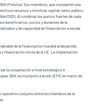
 el BGK (Polonia). Sus miembros, que comparten una
ctivos recursos y movilizar capital, tanto público
ble (ODS). Al combinar los puntos fuertes de cada
los beneficiarios, socios y donantes de la
ializados y de capacidad de financiación a escala
erable de la financiación mundial al desarrollo
 y financiación mixta de la UE. La implantación
ar la cooperación a nivel estratégico e
ropea. BGK se incorporó a la red JEFIC en marzo de
jo operativo conjunto entre los miembros de la
as.