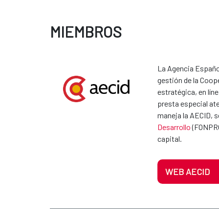
MIEMBROS
La Agencia Español
gestión de la Coope
estratégica, en lí
presta especial ate
maneja la AECID, se
Desarrollo
(FONPROD
capital.
WEB AECID