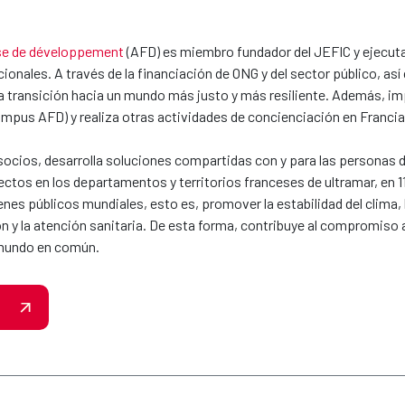
se de développement
(AFD) es miembro fundador del JEFIC y ejecuta l
cionales. A través de la financiación de ONG y del sector público, as
la transición hacia un mundo más justo y más resiliente. Además, im
Campus AFD) y realiza otras actividades de concienciación en Francia
ocios, desarrolla soluciones compartidas con y para las personas del
ctos en los departamentos y territorios franceses de ultramar, en 11
enes públicos mundiales, esto es, promover la estabilidad del clima, l
ón y la atención sanitaria. De esta forma, contribuye al compromiso 
 mundo en común.