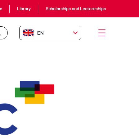
ce
Library
Scholarships and Lectoreships
EN-GB
Open menu
PERATION