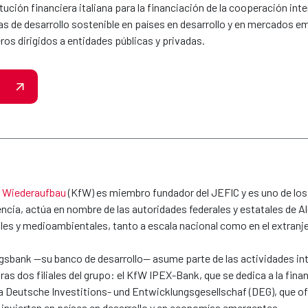
tución financiera italiana para la financiación de la cooperación inte
as de desarrollo sostenible en países en desarrollo y en mercados e
os dirigidos a entidades públicas y privadas.
r Wiederaufbau
(KfW) es miembro fundador del JEFIC y es uno de lo
ncia, actúa en nombre de las autoridades federales y estatales de A
es y medioambientales, tanto a escala nacional como en el extranje
sbank —su banco de desarrollo— asume parte de las actividades inte
ras dos filiales del grupo: el KfW IPEX-Bank, que se dedica a la fi
 la Deutsche Investitions- und Entwicklungsgesellschaf (DEG), que 
 invierten en países en desarrollo y en economías emergentes.