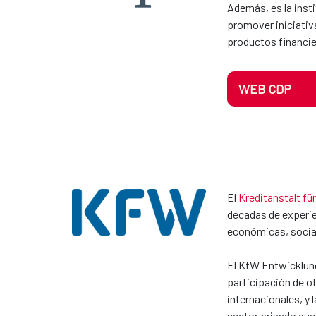
Además, es la insti
promover iniciativ
productos financier
WEB CDP
El
Kreditanstalt fü
décadas de experie
económicas, social
El KfW Entwicklung
participación de ot
internacionales, y
sector privado que