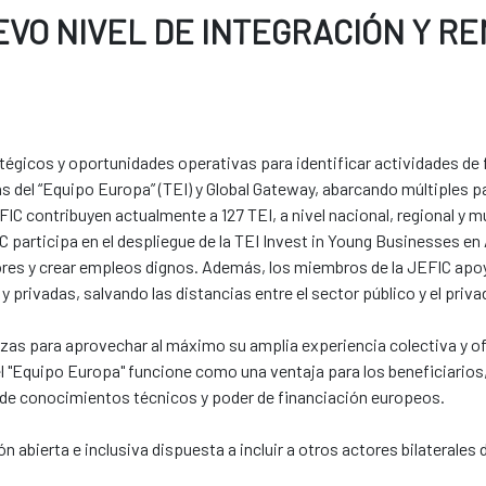
VO NIVEL DE INTEGRACIÓN Y RE
gicos y oportunidades operativas para identificar actividades de
s del “Equipo Europa” (TEI) y Global Gateway, abarcando múltiples p
C contribuyen actualmente a 127 TEI, a nivel nacional, regional y mu
participa en el despliegue de la TEI Invest in Young Businesses en 
dores y crear empleos dignos. Además, los miembros de la JEFIC 
 privadas, salvando las distancias entre el sector público y el priva
as para aprovechar al máximo su amplia experiencia colectiva y ofr
del "Equipo Europa" funcione como una ventaja para los beneficiarios
o de conocimientos técnicos y poder de financiación europeos.
abierta e inclusiva dispuesta a incluir a otros actores bilaterales d