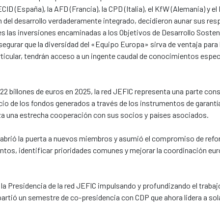
CID (España), la AFD (Francia), la CPD (Italia), el KfW (Alemania) y
del desarrollo verdaderamente integrado, decidieron aunar sus respe
 las inversiones encaminadas a los Objetivos de Desarrollo Sosteni
egurar que la diversidad del «Equipo Europa» sirva de ventaja para 
rticular, tendrán acceso a un ingente caudal de conocimientos espec
 billones de euros en 2025, la red JEFIC representa una parte consid
io de los fondos generados a través de los instrumentos de garantía
iza una estrecha cooperación con sus socios y países asociados.
abrió la puerta a nuevos miembros y asumió el compromiso de reforz
ntos, identificar prioridades comunes y mejorar la coordinación eu
 la Presidencia de la red JEFIC impulsando y profundizando el traba
artió un semestre de co-presidencia con CDP que ahora lidera a sol