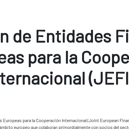
n de Entidades F
eas para la Coope
nternacional (JEFI
 Europeas para la Cooperación Internacional (Joint European Financ
e ámbito europeo que colaboran primordialmente con socios del sect