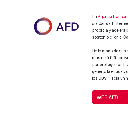
La
Agence françai
solidaridad interna
propicia y acelera 
sostenible (en el 
De la mano de sus s
más de 4.000 proye
por proteger los bi
género, la educaci
los ODS. Hacia un
WEB AFD