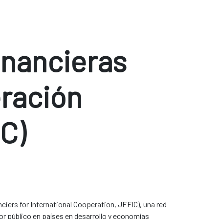
inancieras
ración
C)
iers for International Cooperation, JEFIC), una red
or público en países en desarrollo y economías