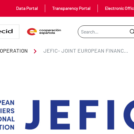
Data Portal
Transparency Portal
Electronic Offi
Search Bar
NCERS FOR INTERNATIONAL COO
OOPERATION
JEFIC- JOINT EUROPEAN FINANCERS FOR INTERNATIONAL COOPERATION