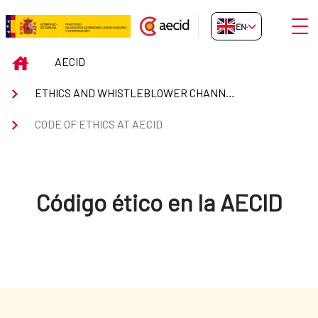
Skip to Main Content
Open
EN-GB
Code of Ethics at Aecid
INICIO
AECID
ETHICS AND WHISTLEBLOWER CHANNEL
CODE OF ETHICS AT AECID
Código ético en la AECID