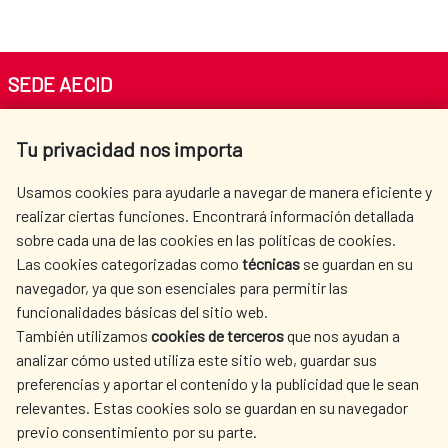
SEDE AECID
Av. Reyes Católicos 4 - 28040 Madrid
Tu privacidad nos importa
Tel. +34 900 20 30 54​​​​​​​
centro.informacion@aecid.es
Usamos cookies para ayudarle a navegar de manera eficiente y
realizar ciertas funciones. Encontrará información detallada
sobre cada una de las cookies en las políticas de cookies.
AECID
WHERE DO WE COOPERATE?
Las cookies categorizadas como
técnicas
se guardan en su
SPANISH HUMANITARIAN
PRESS ROOM
navegador, ya que son esenciales para permitir las
ACTION
funcionalidades básicas del sitio web.
CULTURE AND SCIENCE
LIBRARY
También utilizamos
cookies de terceros
que nos ayudan a
analizar cómo usted utiliza este sitio web, guardar sus
preferencias y aportar el contenido y la publicidad que le sean
relevantes. Estas cookies solo se guardan en su navegador
previo consentimiento por su parte.