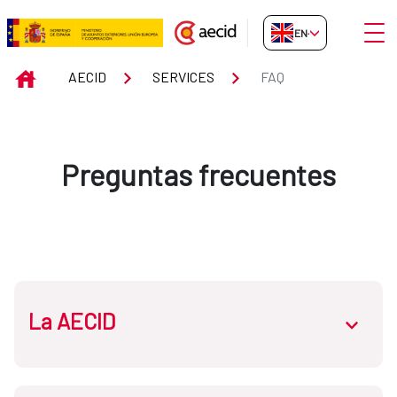
Skip to Main Content
Open
EN-GB
FAQ
INICIO
AECID
SERVICES
FAQ
Preguntas frecuentes
La AECID
abrir.des