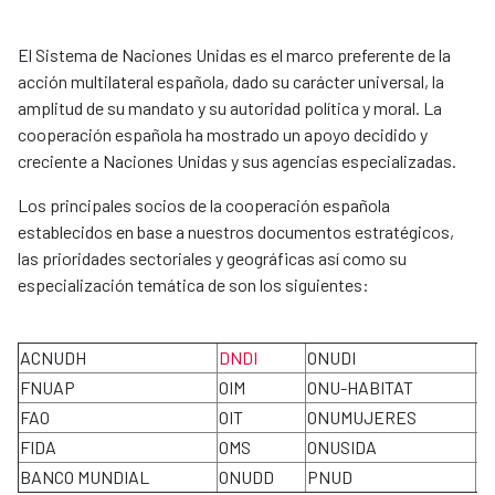
El Sistema de Naciones Unidas es el marco preferente de la
acción multilateral española, dado su carácter universal, la
amplitud de su mandato y su autoridad política y moral. La
cooperación española ha mostrado un apoyo decidido y
creciente a Naciones Unidas y sus agencias especializadas.
Los principales socios de la cooperación española
establecidos en base a nuestros documentos estratégicos,
las prioridades sectoriales y geográficas así como su
especialización temática de son los siguientes:
ACNUDH
DNDI
ONUDI
P
FNUAP
OIM
ONU-HABITAT
U
FAO
OIT
ONUMUJERES
O
FIDA
OMS
ONUSIDA
O
BANCO MUNDIAL
ONUDD
PNUD
A