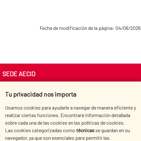
Fecha de modificación de la página: 04/06/2026
SEDE AECID
Av. Reyes Católicos 4 - 28040 Madrid
Tu privacidad nos importa
Tel. +34 900 20 30 54​​​​​​​
centro.informacion@aecid.es
Usamos cookies para ayudarle a navegar de manera eficiente y
realizar ciertas funciones. Encontrará información detallada
sobre cada una de las cookies en las políticas de cookies.
AECID
WHERE DO WE COOPERATE?
Las cookies categorizadas como
técnicas
se guardan en su
SPANISH HUMANITARIAN
PRESS ROOM
navegador, ya que son esenciales para permitir las