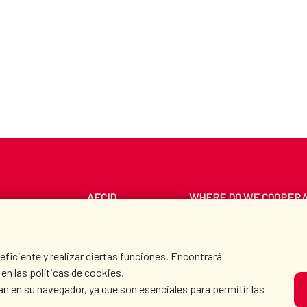
AECID
WHERE DO WE COOPER
PRESS ROOM
CULTURE AND SCIEN
iciente y realizar ciertas funciones. Encontrará
en las políticas de cookies.
an en su navegador, ya que son esenciales para permitir las