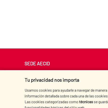
SEDE AECID
Av. Reyes Católicos 4 - 28040 Madrid
Tel. +34 900 20 30 54​​​​​​​
Tu privacidad nos importa
centro.informacion@aecid.es
Usamos cookies para ayudarle a navegar de manera ef
información detallada sobre cada una de las cookies 
Las cookies categorizadas como
técnicas
se guard
funcionalidades básicas del sitio web.