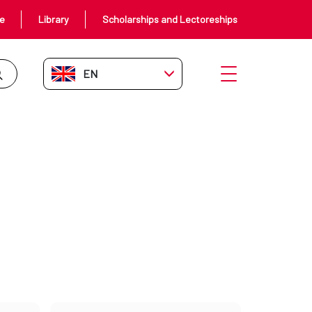
ce
Library
Scholarships and Lectoreships
EN-GB
Open menu