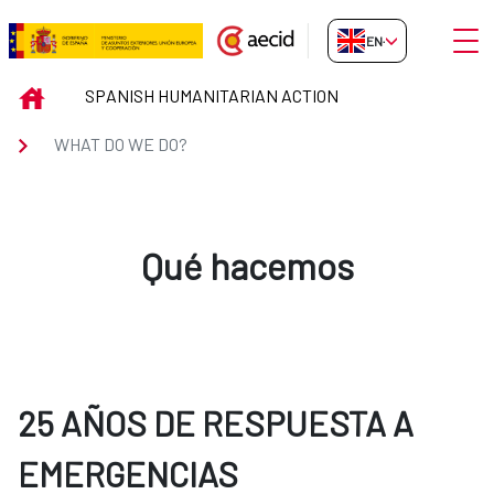
Skip to Main Content
Open
EN-GB
WHAT DO WE DO?
INICIO
SPANISH HUMANITARIAN ACTION
WHAT DO WE DO?
Qué hacemos
25 AÑOS DE RESPUESTA A
EMERGENCIAS