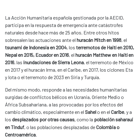
La Acción Humanitaria española gestionada por la AECID,
participa en la respuesta de emergencia ante catástrofes
naturales desde hace más de 25 años. Entre otros hitos
sobresalen las actuaciones ante el
huracán Mitch en 1998
, el
tsunami de Indonesia en 2004
, los
terremotos de Haití en 2010,
Nepal en 2015, Ecuador en 2016
, el
huracán Matthew en Haití en
2016
, las
inundaciones de Sierra Leona
, el terremoto de México
en 2017 y el huracán Irma, en el Caribe, en 2017, los ciclones Eta
y Iota o el terremoto de 2023 en Siria y Turquía.
Del mismo modo, responde a las necesidades humanitarias
surgidas de conflictos bélicos en Ucrania, Oriente Medio o
África Subsahariana, a las provocadas por los efectos del
cambio climático, especialmente en el
Sahel
o en el
Caribe
, y a
los
desplazados por otras causas
como la
población saharaui
,
en Tinduf
, o las poblaciones desplazadas de
Colombia o
Centroamérica
.