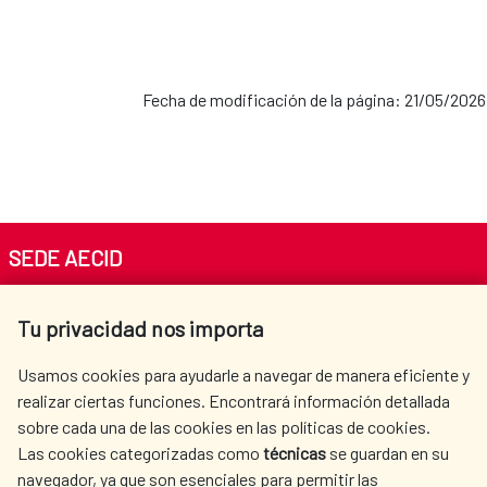
Fecha de modificación de la página: 21/05/2026
SEDE AECID
Av. Reyes Católicos 4 - 28040 Madrid
Tu privacidad nos importa
Tel. +34 900 20 30 54​​​​​​​
centro.informacion@aecid.es
Usamos cookies para ayudarle a navegar de manera eficiente y
realizar ciertas funciones. Encontrará información detallada
sobre cada una de las cookies en las políticas de cookies.
AECID
WHERE DO WE COOPERATE?
Las cookies categorizadas como
técnicas
se guardan en su
SPANISH HUMANITARIAN
PRESS ROOM
navegador, ya que son esenciales para permitir las