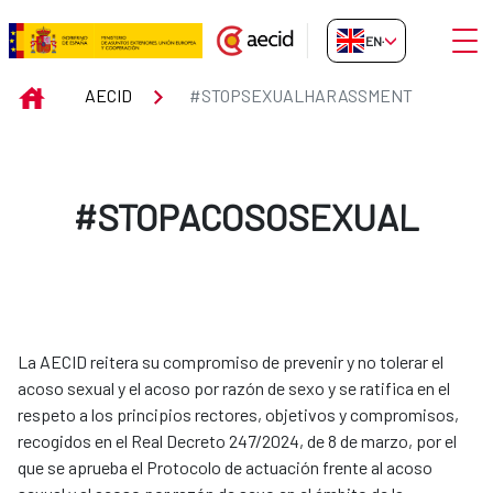
Skip to Main Content
Open
EN-GB
#STOPSEXUALHARASSMENT
INICIO
AECID
#STOPSEXUALHARASSMENT
#STOPACOSOSEXUAL
La AECID reitera su compromiso de prevenir y no tolerar el
acoso sexual y el acoso por razón de sexo y se ratifica en el
respeto a los principios rectores, objetivos y compromisos,
recogidos en el Real Decreto 247/2024, de 8 de marzo, por el
que se aprueba el Protocolo de actuación frente al acoso