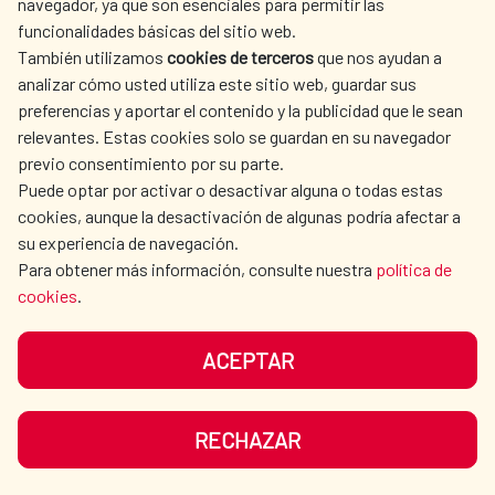
navegador, ya que son esenciales para permitir las
ACTION
funcionalidades básicas del sitio web.
CULTURE AND SCIENCE
LIBRARY
También utilizamos
cookies de terceros
que nos ayudan a
analizar cómo usted utiliza este sitio web, guardar sus
preferencias y aportar el contenido y la publicidad que le sean
relevantes. Estas cookies solo se guardan en su navegador
previo consentimiento por su parte.
Puede optar por activar o desactivar alguna o todas estas
OUR SOCIAL MEDIA
cookies, aunque la desactivación de algunas podría afectar a
su experiencia de navegación.
Para obtener más información, consulte nuestra
política de
cookies
.
ACEPTAR
TERMS OF USE
DATA PROTECTION
COOKIE POLICY
BROWSING GUIDE
RECHAZAR
ACCESSIBILITY
SITEMAP