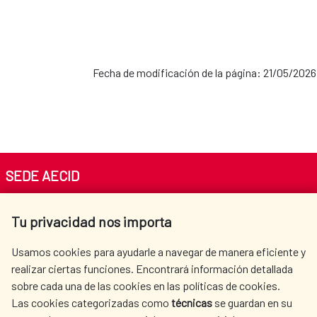
Fecha de modificación de la página: 21/05/2026
SEDE AECID
Av. Reyes Católicos 4 - 28040 Madrid
Tu privacidad nos importa
Tel. +34 900 20 30 54​​​​​​​
centro.informacion@aecid.es
Usamos cookies para ayudarle a navegar de manera eficiente y
realizar ciertas funciones. Encontrará información detallada
sobre cada una de las cookies en las políticas de cookies.
AECID
WHERE DO WE COOPERATE?
Las cookies categorizadas como
técnicas
se guardan en su
SPANISH HUMANITARIAN
PRESS ROOM