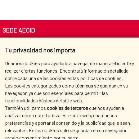
SEDE AECID
Av. Reyes Católicos 4 - 28040 Madrid
Tu privacidad nos importa
Tel. +34 900 20 30 54​​​​​​​
centro.informacion@aecid.es
Usamos cookies para ayudarle a navegar de manera eficiente y
realizar ciertas funciones. Encontrará información detallada
sobre cada una de las cookies en las políticas de cookies.
AECID
WHERE DO WE COOPERATE?
Las cookies categorizadas como
técnicas
se guardan en su
SPANISH HUMANITARIAN
PRESS ROOM
navegador, ya que son esenciales para permitir las
ACTION
funcionalidades básicas del sitio web.
También utilizamos
cookies de terceros
que nos ayudan a
CULTURE AND SCIENCE
LIBRARY
analizar cómo usted utiliza este sitio web, guardar sus
preferencias y aportar el contenido y la publicidad que le sean
relevantes. Estas cookies solo se guardan en su navegador
previo consentimiento por su parte.