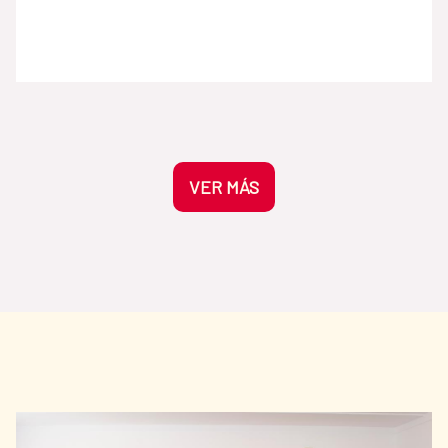
manchas vigorosas y pinceladas expresivas
— inspiró a figuras como Fernando Botero y
Cecilia Porras, también presentes en la
colección de la AECID, y marcó
profundamente a generaciones
posteriores. La crítica argentina Marta Traba
lo definió como “el primer artista moderno
colombiano” por la originalidad de su
VER MÁS
lenguaje pictórico. La obra fue prestada en
2011 a la Biblioteca Nacional de España para
la exposición América Latina. 200 años de
historias (1810–2010), organizada junto a
Acción Cultural Española con motivo del
bicentenario de las independencias
americanas. Existe, al menos, otra versión
posterior y de menor tamaño de Mesa del
Gólgota reproducida a continuación. Otra
versión: La mesa del Gólgota, Óleo sobre
lienzo, 160 x 140 cm. 1956 Para más