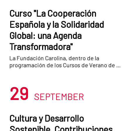
Curso "La Cooperación
Española y la Solidaridad
Global: una Agenda
Transformadora"
La Fundación Carolina, dentro de la
programación de los Cursos de Verano de la
Universidad Complutense de Madrid,
organiza el curso: “La Cooperación Española
29
y la Solidaridad Global: una agenda
transformadora”, que se se desarrollará en
SEPTEMBER
San Lorenzo de El Escorial entre el 10 y el 14
de julio. El objetivo del este Curso de
Verano es, justamente, examinar el proceso
Cultura y Desarrollo
de reforma de la ley de Cooperación y
Sostenible. Contribuciones
dialogar sobre su alcance e implicaciones,