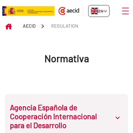
Skip to Main Content
Open
EN-GB
Regulation
INICIO
AECID
REGULATION
Normativa
Agencia Española de
Cooperación Internacional
abrir.des
para el Desarrollo