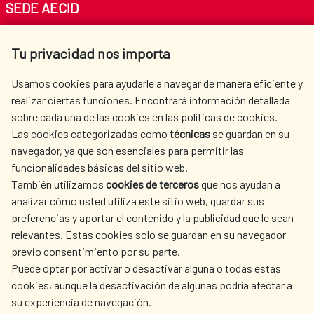
SEDE AECID
Av. Reyes Católicos 4 - 28040 Madrid
Tu privacidad nos importa
Tel. +34 900 20 30 54​​​​​​​
centro.informacion@aecid.es
Usamos cookies para ayudarle a navegar de manera eficiente y
realizar ciertas funciones. Encontrará información detallada
sobre cada una de las cookies en las políticas de cookies.
AECID
WHERE DO WE COOPERATE?
Las cookies categorizadas como
técnicas
se guardan en su
SPANISH HUMANITARIAN
PRESS ROOM
navegador, ya que son esenciales para permitir las
ACTION
funcionalidades básicas del sitio web.
CULTURE AND SCIENCE
LIBRARY
También utilizamos
cookies de terceros
que nos ayudan a
analizar cómo usted utiliza este sitio web, guardar sus
preferencias y aportar el contenido y la publicidad que le sean
relevantes. Estas cookies solo se guardan en su navegador
previo consentimiento por su parte.
Puede optar por activar o desactivar alguna o todas estas
OUR SOCIAL MEDIA
cookies, aunque la desactivación de algunas podría afectar a
su experiencia de navegación.