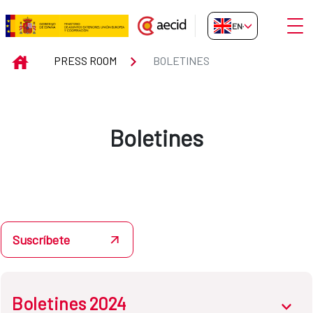
Skip to Main Content
Open
EN-GB
Boletines
INICIO
PRESS ROOM
BOLETINES
Boletines
Suscríbete
Boletines 2024