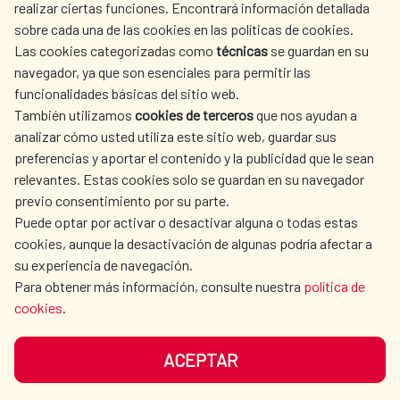
realizar ciertas funciones. Encontrará información detallada
sobre cada una de las cookies en las políticas de cookies.
AECID
WHERE DO WE COOPERATE?
Las cookies categorizadas como
técnicas
se guardan en su
SPANISH HUMANITARIAN
PRESS ROOM
navegador, ya que son esenciales para permitir las
ACTION
funcionalidades básicas del sitio web.
CULTURE AND SCIENCE
LIBRARY
También utilizamos
cookies de terceros
que nos ayudan a
analizar cómo usted utiliza este sitio web, guardar sus
preferencias y aportar el contenido y la publicidad que le sean
relevantes. Estas cookies solo se guardan en su navegador
previo consentimiento por su parte.
Puede optar por activar o desactivar alguna o todas estas
OUR SOCIAL MEDIA
cookies, aunque la desactivación de algunas podría afectar a
su experiencia de navegación.
Para obtener más información, consulte nuestra
política de
cookies
.
ACEPTAR
TERMS OF USE
DATA PROTECTION
COOKIE POLICY
BROWSING GUIDE