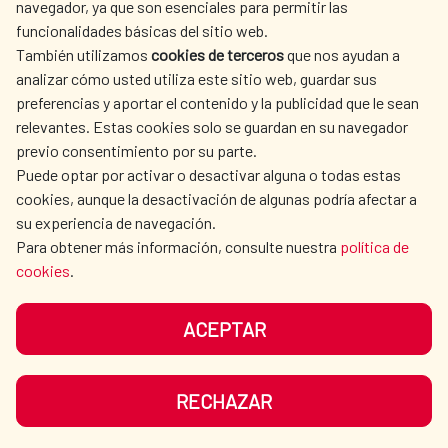
navegador, ya que son esenciales para permitir las
ACTION
funcionalidades básicas del sitio web.
CULTURE AND SCIENCE
LIBRARY
También utilizamos
cookies de terceros
que nos ayudan a
analizar cómo usted utiliza este sitio web, guardar sus
preferencias y aportar el contenido y la publicidad que le sean
relevantes. Estas cookies solo se guardan en su navegador
previo consentimiento por su parte.
Puede optar por activar o desactivar alguna o todas estas
OUR SOCIAL MEDIA
cookies, aunque la desactivación de algunas podría afectar a
su experiencia de navegación.
Para obtener más información, consulte nuestra
política de
cookies
.
ACEPTAR
TERMS OF USE
DATA PROTECTION
COOKIE POLICY
BROWSING GUIDE
RECHAZAR
ACCESSIBILITY
SITEMAP