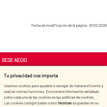
Fecha de modificación de la página: 13/02/2026
SEDE AECID
Av. Reyes Católicos 4 - 28040 Madrid
Tu privacidad nos importa
Tel. +34 900 20 30 54​​​​​​​
centro.informacion@aecid.es
Usamos cookies para ayudarle a navegar de manera eficiente y
realizar ciertas funciones. Encontrará información detallada
sobre cada una de las cookies en las políticas de cookies.
AECID
WHERE DO WE COOPERATE?
Las cookies categorizadas como
técnicas
se guardan en su
SPANISH HUMANITARIAN
PRESS ROOM