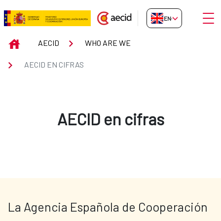
Skip to Main Content
Open
EN-GB
AECID en cifras
INICIO
AECID
WHO ARE WE
AECID EN CIFRAS
AECID en cifras
La Agencia Española de Cooperación