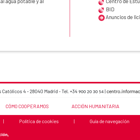
l agua potable y al
Centro de Estu
BID
Anuncios de lic
 Católicos 4 - 28040 Madrid - Tel. +34
|
centro.informa
900 20 30 54
AECID contact details
LINK TO THE WEBSITE:
LINK TO THE WEBSITE:
CÓMO COOPERAMOS
ACCIÓN HUMANITARIA
Link to the website:
Link to the website:
|
Política de cookies
|
Guía de navegación