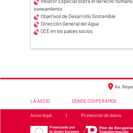
Relator Especial sobre el derecho humano a
saneamiento
Objetivos de Desarrollo Sostenible
Dirección General del Agua
OCE en los países socios
Av. Reyes
LINK TO THE WEBSITE:
LINK TO THE WEBSITE:
LA AECID
DÓNDE COOPERAMOS
Link to the website:
Link to the website:
Aviso legal
|
Protección de datos
Financiado por la Unión Europea NextGenerationEU
Plan de Recuperación, Transformación y Resiliencia