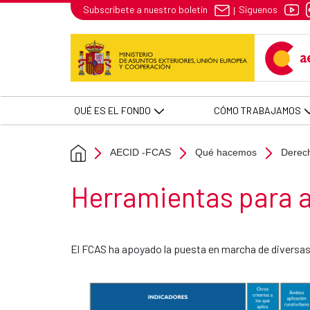
Herramientas - AECID -FCAS
Síguenos
Subscríbete a nuestro boletín
|
Skip to Main Content
QUÉ ES EL FONDO
CÓMO TRABAJAMOS
AECID -FCAS
Qué hacemos
Derec
Herramientas para a
El FCAS ha apoyado la puesta en marcha de diversas