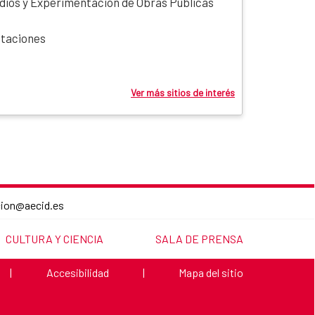
dios y Experimentación de Obras Públicas
itaciones
Ver más sitios de interés
cion@aecid.es
LINK TO THE WEBSITE:
LINK TO THE WEBSITE:
CULTURA Y CIENCIA
SALA DE PRENSA
Link to the website:
Link to the website:
|
Accesibilidad
|
Mapa del sitio