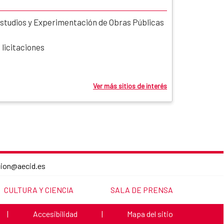
studios y Experimentación de Obras Públicas
 licitaciones
Ver más sitios de interés
cion@aecid.es
LINK TO THE WEBSITE:
LINK TO THE WEBSITE:
CULTURA Y CIENCIA
SALA DE PRENSA
Link to the website:
Link to the website:
|
Accesibilidad
|
Mapa del sitio