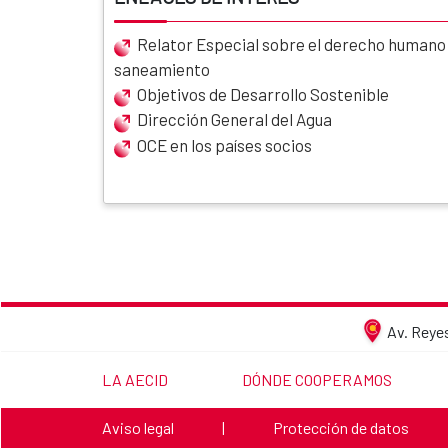
Relator Especial sobre el derecho humano a
saneamiento
Objetivos de Desarrollo Sostenible
Dirección General del Agua
OCE en los países socios
Av. Reyes
LINK TO THE WEBSITE:
LINK TO THE WEBSITE:
LA AECID
DÓNDE COOPERAMOS
Link to the website:
Link to the website:
Aviso legal
|
Protección de datos