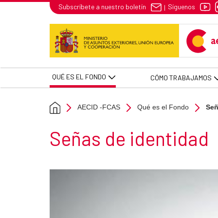
Señas de identidad - AECID -FC
Síguenos
Subscríbete a nuestro boletín
|
Skip to Main Content
QUÉ ES EL FONDO
CÓMO TRABAJAMOS
AECID -FCAS
Qué es el Fondo
Señ
Section title
Señas de identidad