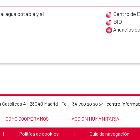
l agua potable y al
Centro de E
BID
Anuncios de
 Católicos 4 - 28040 Madrid - Tel. +34
|
centro.informa
900 20 30 54
AECID contact details
LINK TO THE WEBSITE:
LINK TO THE WEBSITE:
CÓMO COOPERAMOS
ACCIÓN HUMANITARIA
Link to the website:
Link to the website:
|
Política de cookies
|
Guía de navegación