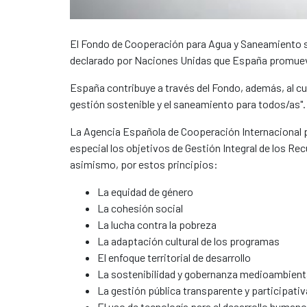
El Fondo de Cooperación para Agua y Saneamiento se
declarado por Naciones Unidas que España promueve
España contribuye a través del Fondo, además, al cum
gestión sostenible y el saneamiento para todos/as"
La Agencia Española de Cooperación Internacional pa
especial los objetivos de Gestión Integral de los Re
asimismo, por estos principios:
La equidad de género
La cohesión social
La lucha contra la pobreza
La adaptación cultural de los programas
El enfoque territorial de desarrollo
La sostenibilidad y gobernanza medioambient
La gestión pública transparente y participati
El uso de tecnología para el desarrollo huma