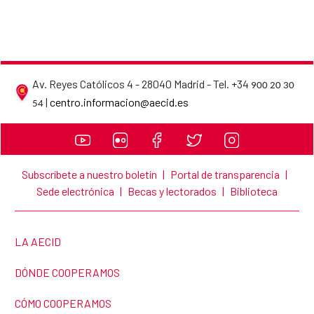
Av. Reyes Católicos 4 - 28040 Madrid - Tel. +34
900 20 30
AECID contact details
|
centro.informacion@aecid.es
54
Subscríbete a nuestro boletín
|
Portal de transparencia
|
Sede electrónica
|
Becas y lectorados
|
Biblioteca
LINK TO THE WEBSITE:
LA AECID
LINK TO THE WEBSITE:
DÓNDE COOPERAMOS
LINK TO THE WEBSITE:
CÓMO COOPERAMOS