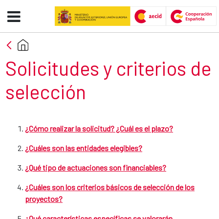
Solicitudes y criterios de selec
Skip to Main Content
Section title
Solicitudes y criterios de
selección
¿Cómo realizar la solicitud? ¿Cuál es el plazo?
¿Cuáles son las entidades elegibles?
¿Qué tipo de actuaciones son financiables?
¿Cuáles son los criterios básicos de selección de los
proyectos?
¿Qué características específicas se valorarán