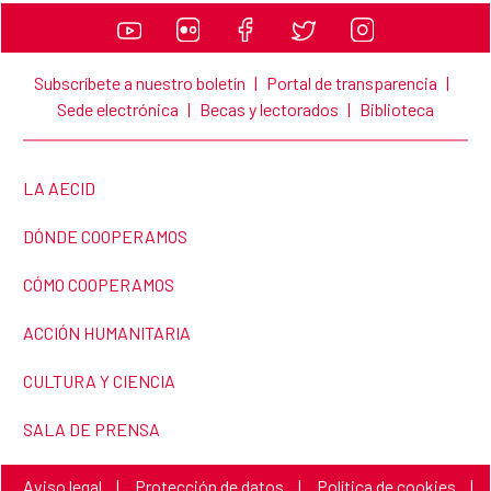
Subscríbete a nuestro boletín
|
Portal de transparencia
|
Sede electrónica
|
Becas y lectorados
|
Biblioteca
LINK TO THE WEBSITE:
LA AECID
LINK TO THE WEBSITE:
DÓNDE COOPERAMOS
LINK TO THE WEBSITE:
CÓMO COOPERAMOS
LINK TO THE WEBSITE:
ACCIÓN HUMANITARIA
LINK TO THE WEBSITE:
CULTURA Y CIENCIA
LINK TO THE WEBSITE:
SALA DE PRENSA
Link to the website:
Link to the website:
Link to the website:
Aviso legal
|
Protección de datos
|
Política de cookies
|