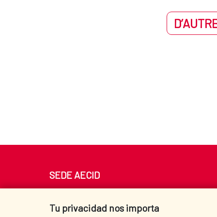
D’AUTRE
SEDE AECID
Av. Reyes Católicos 4 - 28040 Madrid
Tel. +34 900 20 30 54​​​​​​​
Tu privacidad nos importa