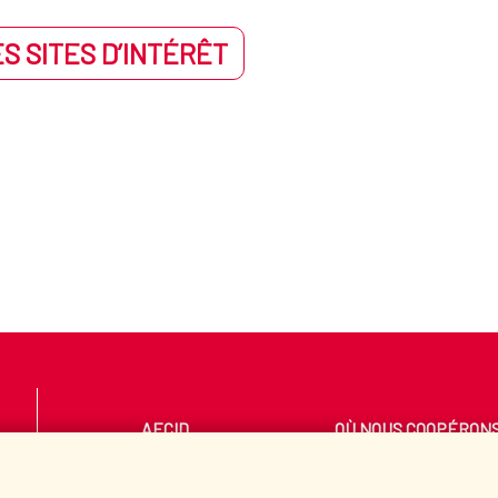
S SITES D’INTÉRÊT
AECID
OÙ NOUS COOPÉRON