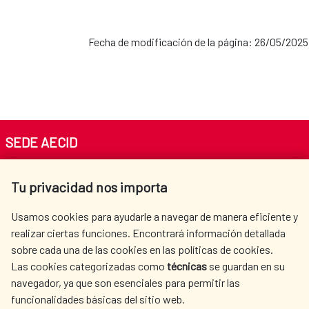
Fecha de modificación de la página: 26/05/2025
SEDE AECID
Av. Reyes Católicos 4 - 28040 Madrid
Tu privacidad nos importa
Tel. +34 900 20 30 54​​​​​​​
centro.informacion@aecid.es
Usamos cookies para ayudarle a navegar de manera eficiente y
realizar ciertas funciones. Encontrará información detallada
sobre cada una de las cookies en las políticas de cookies.
AECID
OÙ NOUS COOPÉRONS
Las cookies categorizadas como
técnicas
se guardan en su
L'ACTION HUMANITAIRE
SALLE DE PRESSE
navegador, ya que son esenciales para permitir las
ESPAGNOLE
funcionalidades básicas del sitio web.