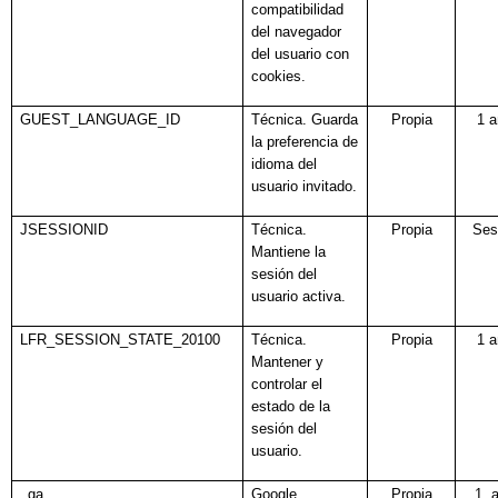
compatibilidad
del navegador
del usuario con
cookies.
GUEST_LANGUAGE_ID
Técnica. Guarda
Propia
1 
la preferencia de
idioma del
usuario invitado.
JSESSIONID
Técnica.
Propia
Ses
Mantiene la
sesión del
usuario activa.
LFR_SESSION_STATE_20100
Técnica.
Propia
1 
Mantener y
controlar el
estado de la
sesión del
usuario.
_ga
Google
Propia
1 