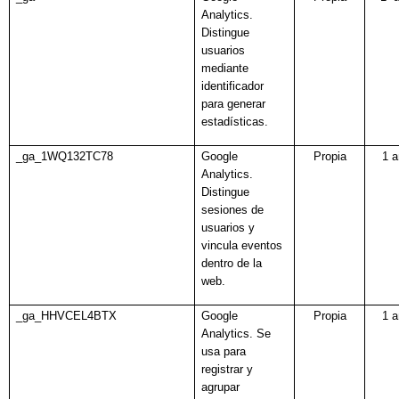
Analytics.
Distingue
usuarios
mediante
identificador
para generar
estadísticas.
_ga_1WQ132TC78
Google
Propia
1 
Analytics.
Distingue
sesiones de
usuarios y
vincula eventos
dentro de la
web.
_ga_HHVCEL4BTX
Google
Propia
1 
Analytics.
Se
usa para
registrar y
agrupar