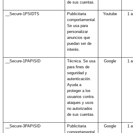
de sus cuentas.
__Secure-1PSIDTS
Publicitaria
Youtube
1 
comportamental.
Se usa para
personalizar
anuncios que
puedan ser de
interés.
__Secure-1PAPISID
Técnica. Se usa
Google
1 
para fines de
seguridad y
autenticación.
Ayuda a
proteger a los
usuarios contra
ataques y usos
no autorizados
de sus cuentas.
__Secure-3PAPISID
Publicitaria
Google
1 
comportamental.