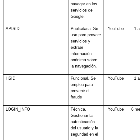
navegar en los
servicios de
Google.
APISID
Publicitaria. Se
YouTube
1 
usa para proveer
servicios y
extraer
información
anónima sobre
la navegación.
HSID
Funcional. Se
YouTube
1 
emplea para
prevenir el
fraude
LOGIN_INFO
Técnica.
YouTube
6 m
Gestionar la
autenticación
del usuario y la
seguridad en el