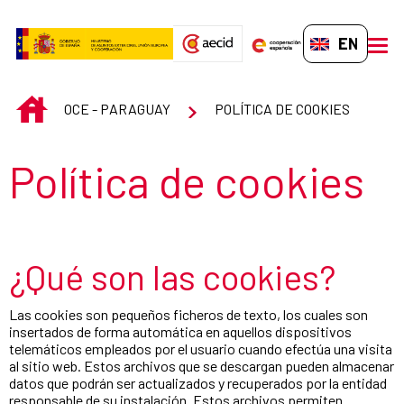
Skip to Main Content
EN-GB
men
INICIO
OCE - PARAGUAY
POLÍTICA DE COOKIES
Section title
Política de cookies
¿Qué son las cookies?
Las cookies son pequeños ficheros de texto, los cuales son
insertados de forma automática en aquellos dispositivos
telemáticos empleados por el usuario cuando efectúa una visita
al sitio web. Estos archivos que se descargan pueden almacenar
datos que podrán ser actualizados y recuperados por la entidad
responsable de su instalación. Estos archivos permiten