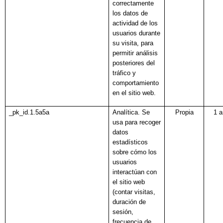
correctamente
los datos de
actividad de los
usuarios durante
su visita, para
permitir análisis
posteriores del
tráfico y
comportamiento
en el sitio web.
_pk_id.1.5a5a
Analítica. Se
Propia
1 
usa para recoger
datos
estadísticos
sobre cómo los
usuarios
interactúan con
el sitio web
(contar visitas,
duración de
sesión,
frecuencia de