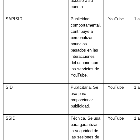
acceso a su
cuenta
SAPISID
Publicidad
YouTube
1 
comportamental.
contribuye a
personalizar
anuncios
basados en las
interacciones
del usuario con
los servicios de
YouTube.
SID
Publicitaria. Se
YouTube
1 
usa para
proporcionar
publicidad.
SSID
Técnica. Se usa
YouTube
1 
para garantizar
la seguridad de
las sesiones de