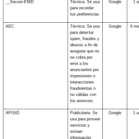
__Secure-ENID
Técnica. Se usa
Google
1 
para recordar
tus preferencias.
AEC
Técnica. Se usa
Google
6 m
para detectar
spam, fraudes y
abusos a fin de
asegurar que no
se cobra por
error a los
anunciantes por
impresiones o
interacciones
fraudulentas o
no válidas con
los anuncios.
APISID
Publicitaria. Se
Google
1 
usa para proveer
servicios y
extraer
información