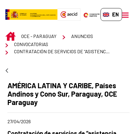
Skip to Main Content
EN-GB
men
INICIO
OCE - PARAGUAY
ANUNCIOS
CONVOCATORIAS
CONTRATACIÓN DE SERVICIOS DE “ASISTENCIA TÉCNICA DE APOYO A LA OCE PARAGUAY PARA EL SEGUIMIENTO DE PROYECTOS DE PATRIMONIO PARA EL DESARROLLO Y ESCUELAS TALLER”
Ad section:
AMÉRICA LATINA Y CARIBE, Países
Andinos y Cono Sur, Paraguay, OCE
Paraguay
Date of publication of the news item
27/04/2026
Title of the announcement:
Contratación de servicios de “asistencia