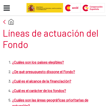
Líneas de actuación del Fondo -
Saut au contenu principal
Título de la sección
Líneas de actuación del
Fondo ​​​​
¿Cuáles son los países elegibles?
¿De qué presupuesto dispone el Fondo?
¿Cuál es el alcance de la financiación?
¿Cuál es el carácter de los fondos?
¿Cuáles son las áreas geográficas prioritarias de
actuación?