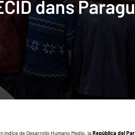
CID dans Parag
n índice de Desarrollo Humano Medio, la
República del Par