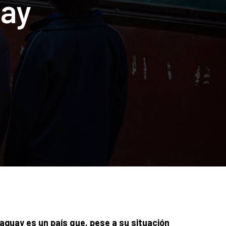
uay
aguay es un país que, pese a su situación