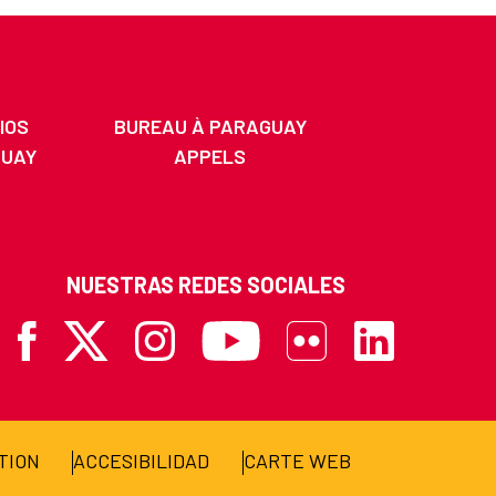
IOS
BUREAU À PARAGUAY
GUAY
APPELS
NUESTRAS REDES SOCIALES
Facebook
X
Instagram
Youtube
Flickr
Linkedin
TION
ACCESIBILIDAD
CARTE WEB