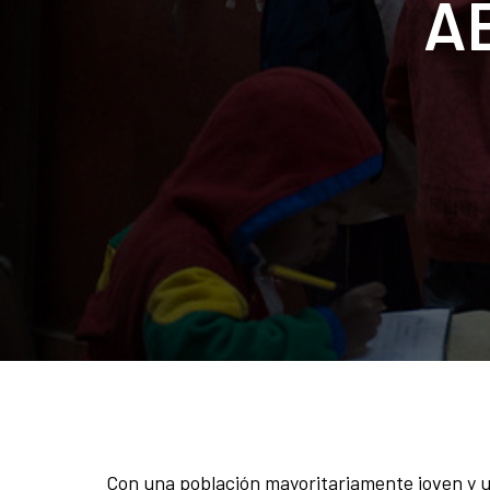
AE
Con una población mayoritariamente joven y u