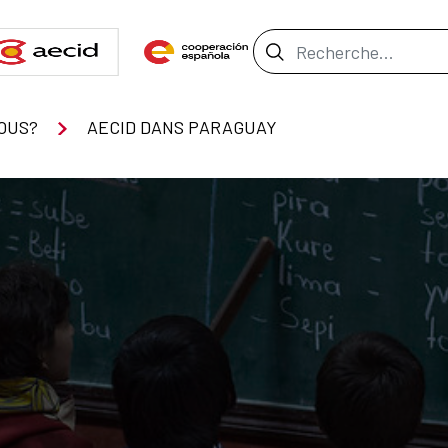
Barre de recher
OUS?
AECID DANS PARAGUAY