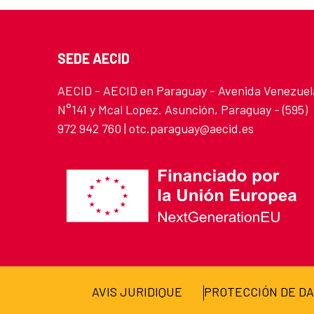
SEDE AECID
AECID - AECID en Paraguay - Avenida Venezuel
N°141 y Mcal Lopez. Asunción, Paraguay - (595)
972 942 760 | otc.paraguay@aecid.es
AVIS JURIDIQUE
PROTECCIÓN DE D