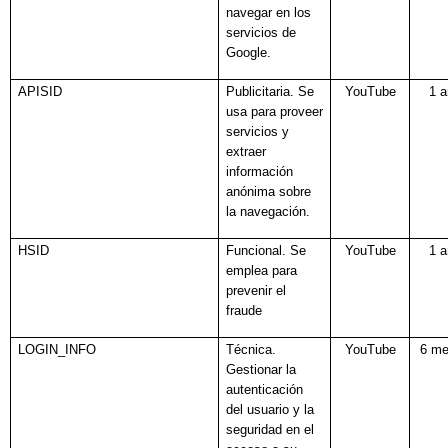
navegar en los
servicios de
Google.
APISID
Publicitaria. Se
YouTube
1 
usa para proveer
servicios y
extraer
información
anónima sobre
la navegación.
HSID
Funcional. Se
YouTube
1 
emplea para
prevenir el
fraude
LOGIN_INFO
Técnica.
YouTube
6 m
Gestionar la
autenticación
del usuario y la
seguridad en el