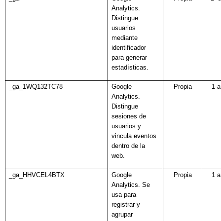
Analytics.
Distingue
usuarios
mediante
identificador
para generar
estadísticas.
_ga_1WQ132TC78
Google
Propia
1 
Analytics.
Distingue
sesiones de
usuarios y
vincula eventos
dentro de la
web.
_ga_HHVCEL4BTX
Google
Propia
1 
Analytics.
Se
usa para
registrar y
agrupar