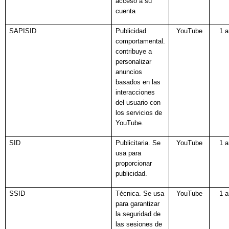
acceso a su
cuenta
SAPISID
Publicidad
YouTube
1 
comportamental.
contribuye a
personalizar
anuncios
basados en las
interacciones
del usuario con
los servicios de
YouTube.
SID
Publicitaria. Se
YouTube
1 
usa para
proporcionar
publicidad.
SSID
Técnica. Se usa
YouTube
1 
para garantizar
la seguridad de
las sesiones de