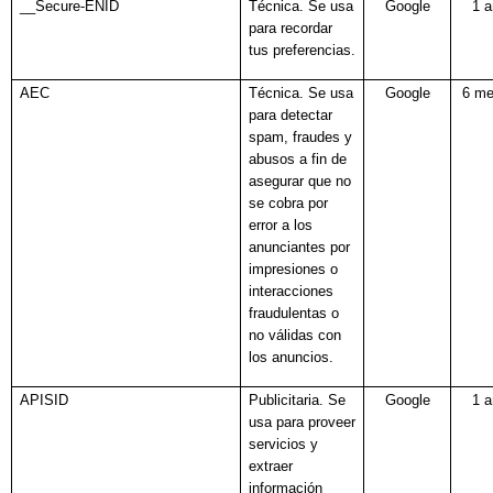
__Secure-ENID
Técnica. Se usa
Google
1 
para recordar
tus preferencias.
AEC
Técnica. Se usa
Google
6 m
para detectar
spam, fraudes y
abusos a fin de
asegurar que no
se cobra por
error a los
anunciantes por
impresiones o
interacciones
fraudulentas o
no válidas con
los anuncios.
APISID
Publicitaria. Se
Google
1 
usa para proveer
servicios y
extraer
información