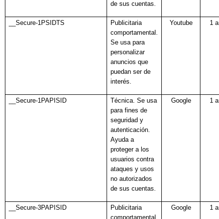
de sus cuentas.
__Secure-1PSIDTS
Publicitaria
Youtube
1 
comportamental.
Se usa para
personalizar
anuncios que
puedan ser de
interés.
__Secure-1PAPISID
Técnica. Se usa
Google
1 
para fines de
seguridad y
autenticación.
Ayuda a
proteger a los
usuarios contra
ataques y usos
no autorizados
de sus cuentas.
__Secure-3PAPISID
Publicitaria
Google
1 
comportamental.