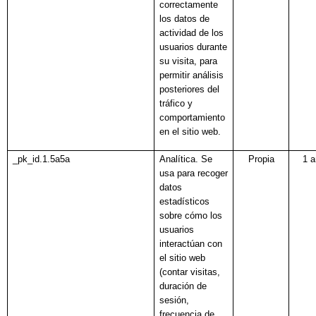
correctamente
los datos de
actividad de los
usuarios durante
su visita, para
permitir análisis
posteriores del
tráfico y
comportamiento
en el sitio web.
_pk_id.1.5a5a
Analítica. Se
Propia
1 
usa para recoger
datos
estadísticos
sobre cómo los
usuarios
interactúan con
el sitio web
(contar visitas,
duración de
sesión,
frecuencia de