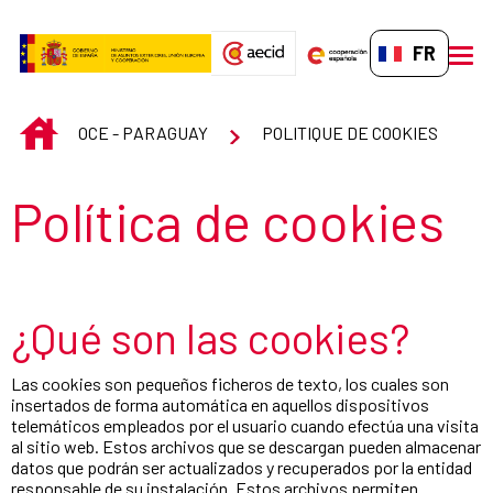
Saut au contenu principal
FR-FR
men
INICIO
OCE - PARAGUAY
POLITIQUE DE COOKIES
Título de la sección
Política de cookies
¿Qué son las cookies?
Las cookies son pequeños ficheros de texto, los cuales son
insertados de forma automática en aquellos dispositivos
telemáticos empleados por el usuario cuando efectúa una visita
al sitio web. Estos archivos que se descargan pueden almacenar
datos que podrán ser actualizados y recuperados por la entidad
responsable de su instalación. Estos archivos permiten