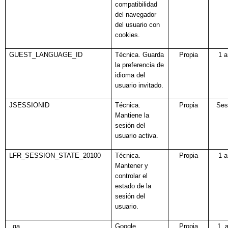
compatibilidad
del navegador
del usuario con
cookies.
GUEST_LANGUAGE_ID
Técnica. Guarda
Propia
1 
la preferencia de
idioma del
usuario invitado.
JSESSIONID
Técnica.
Propia
Ses
Mantiene la
sesión del
usuario activa.
LFR_SESSION_STATE_20100
Técnica.
Propia
1 
Mantener y
controlar el
estado de la
sesión del
usuario.
_ga
Google
Propia
1 