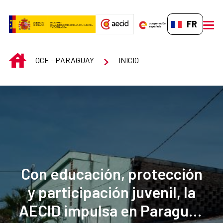
Saut au contenu principal
FR-FR
men
INICIO
OCE - PARAGUAY
INICIO
Con educación, protección
y participación juvenil, la
AECID impulsa en Paraguay