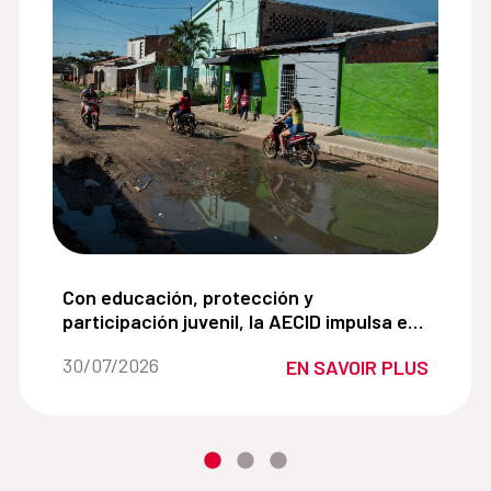
les de la Secretaría de Género:
Con educación, protección y participación juvenil
Con educación, protección y
participación juvenil, la AECID impulsa en
Paraguay la prevención de la trata
Fecha de la noticia::
30/07/2026
EN SAVOIR PLUS