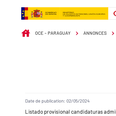
Saut au contenu principal
INICIO
OCE - PARAGUAY
ANNONCES
Date de publication: 02/05/2024
Título del anuncio:
Listado provisional candidaturas admit