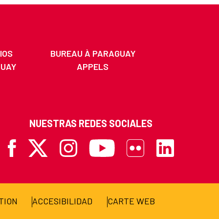
IOS
BUREAU À PARAGUAY
GUAY
APPELS
NUESTRAS REDES SOCIALES
Facebook
X
Instagram
Youtube
Flickr
Linkedin
TION
ACCESIBILIDAD
CARTE WEB