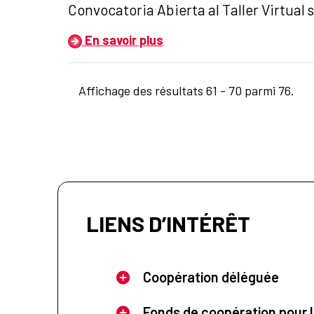
Título del anuncio:
Convocatoria Abierta al Taller Virtual
En savoir plus
Affichage des résultats 61 - 70 parmi 76.
LIENS D’INTÉRÊT
Coopération déléguée
Fonds de coopération pour l