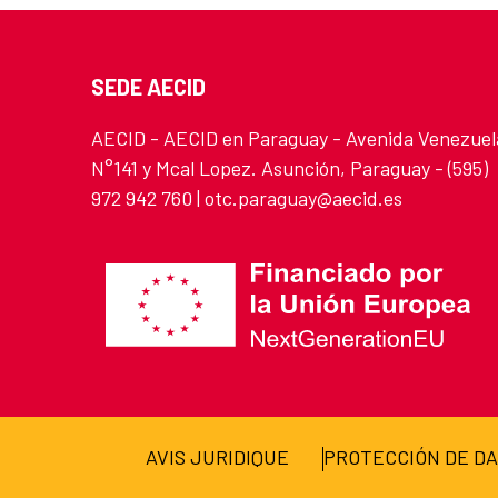
SEDE AECID
AECID - AECID en Paraguay - Avenida Venezuel
N°141 y Mcal Lopez. Asunción, Paraguay - (595)
972 942 760 | otc.paraguay@aecid.es
AVIS JURIDIQUE
PROTECCIÓN DE D