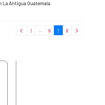
 en La Antigua Guatemala
1
...
6
7
8
Page
Pages intermédiaires Utilisez TAB p
Page
Page
Page