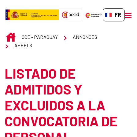
Saut au contenu principal
FR-FR
men
INICIO
OCE - PARAGUAY
ANNONCES
APPELS
LISTADO DE
ADMITIDOS Y
EXCLUIDOS A LA
CONVOCATORIA DE
PERSONAL