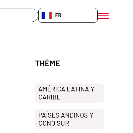
che
FR-FR
menú móvil a
THÈME
a
AMÉRICA LATINA Y
CARIBE
PAÍSES ANDINOS Y
CONO SUR