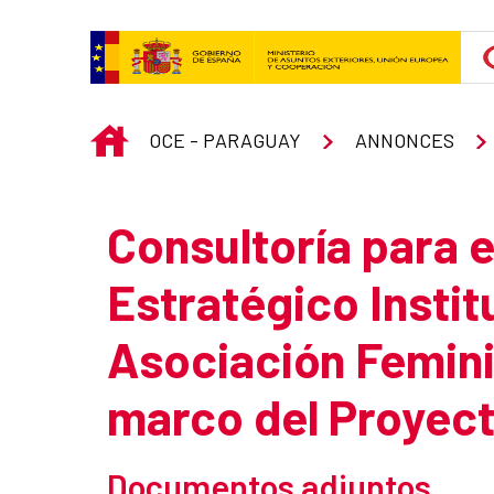
Saut au contenu principal
INICIO
OCE - PARAGUAY
ANNONCES
Consultoría para e
Estratégico Insti
Asociación Femini
marco del Proyec
Documentos adjuntos