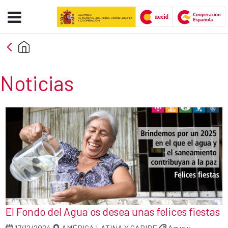
Noticias - AECID -FCAS
Skip to Main Content
Noticias
El Fondo del Agua os desea unas felices fiestas
17/12/2024
AMÉRICA LATINA Y CARIBE
Agua y