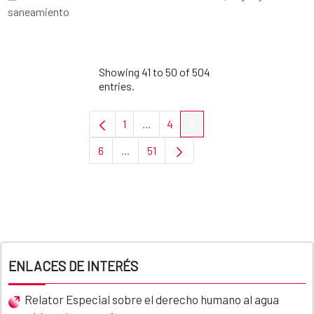
saneamiento
Showing 41 to 50 of 504
entries.
1
...
4
5
Page
Intermediate Pages Use TAB to navi
Page
Page
6
...
51
Page
Intermediate Pages Use TAB to navigate
Page
ENLACES DE INTERÉS
Relator Especial sobre el derecho humano al agua