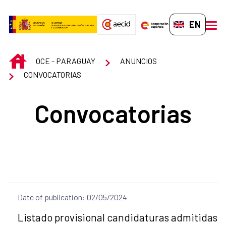
Skip to Main Content
EN-GB
men
INICIO
OCE - PARAGUAY
ANUNCIOS
CONVOCATORIAS
Convocatorias
Date of publication: 02/05/2024
Title of the announcement:
Listado provisional candidaturas admitidas