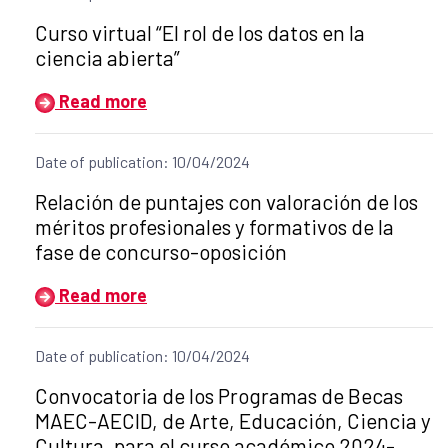
Title of the announcement:
Curso virtual “El rol de los datos en la
ciencia abierta”
Read more
Date of publication: 10/04/2024
Title of the announcement:
Relación de puntajes con valoración de los
méritos profesionales y formativos de la
fase de concurso-oposición
Read more
Date of publication: 10/04/2024
Title of the announcement:
Convocatoria de los Programas de Becas
MAEC-AECID, de Arte, Educación, Ciencia y
Cultura, para el curso académico 2024-