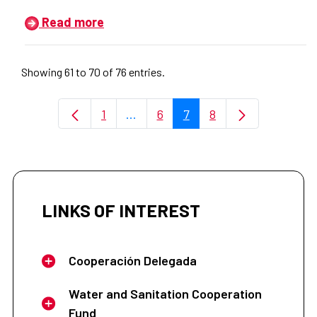
Read more
Showing 61 to 70 of 76 entries.
1
...
6
7
8
Page
Intermediate Pages Use TAB to na
Page
Page
Page
LINKS OF INTEREST
Cooperación Delegada
Water and Sanitation Cooperation
Fund