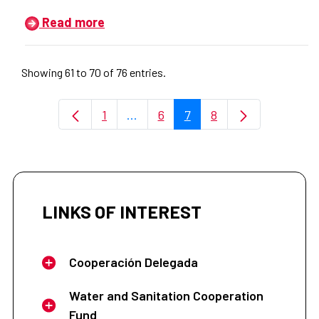
Read more
Showing 61 to 70 of 76 entries.
1
...
6
7
8
Page
Intermediate Pages Use TAB to na
Page
Page
Page
LINKS OF INTEREST
Cooperación Delegada
Water and Sanitation Cooperation
Fund