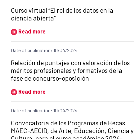
Title of the announcement:
Curso virtual “El rol de los datos en la
ciencia abierta”
Read more
Date of publication: 10/04/2024
Title of the announcement:
Relación de puntajes con valoración de los
méritos profesionales y formativos de la
fase de concurso-oposición
Read more
Date of publication: 10/04/2024
Title of the announcement:
Convocatoria de los Programas de Becas
MAEC-AECID, de Arte, Educación, Ciencia y
Cultura, para el curso académico 2024-