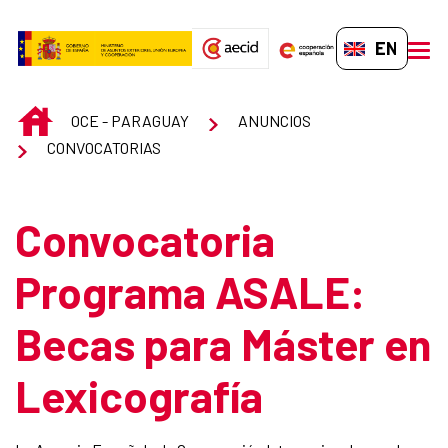
Skip to Main Content
EN-GB
men
INICIO
OCE - PARAGUAY
ANUNCIOS
CONVOCATORIAS
Convocatoria
Programa ASALE:
Becas para Máster en
Lexicografía