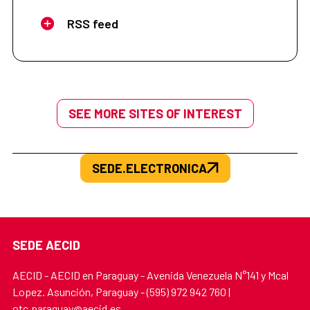
RSS feed
SEE MORE SITES OF INTEREST
SEDE.ELECTRONICA
SEDE AECID
AECID - AECID en Paraguay - Avenida Venezuela N°141 y Mcal
Lopez. Asunción, Paraguay - (595) 972 942 760 |
otc.paraguay@aecid.es