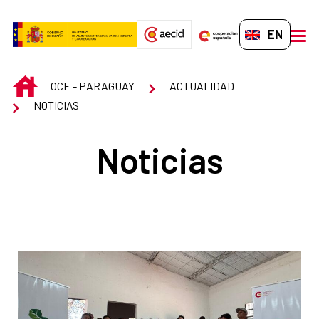
Skip to Main Content
EN-GB
men
INICIO
OCE - PARAGUAY
ACTUALIDAD
NOTICIAS
Noticias