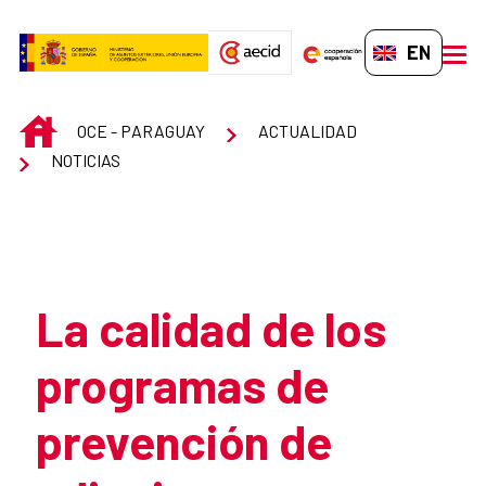
Skip to Main Content
EN-GB
men
INICIO
OCE - PARAGUAY
ACTUALIDAD
NOTICIAS
Atrás
La calidad de los
programas de
prevención de