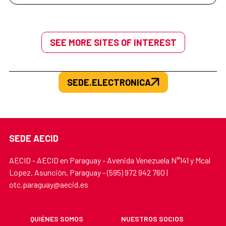
SEE MORE SITES OF INTEREST
SEDE.ELECTRONICA
SEDE AECID
AECID - AECID en Paraguay - Avenida Venezuela N°141 y Mcal
Lopez. Asunción, Paraguay - (595) 972 942 760 |
otc.paraguay@aecid.es
QUIÉNES SOMOS
NUESTROS SOCIOS