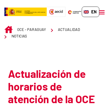
Skip to Main Content
EN-GB
men
INICIO
OCE - PARAGUAY
ACTUALIDAD
NOTICIAS
Atrás
Actualización de
horarios de
atención de la OCE