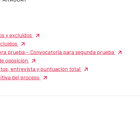
os y excluidos
xcluidos
era prueba – Convocatoria para segunda prueba
de oposición
tos, entrevista y puntuación total
itiva del proceso