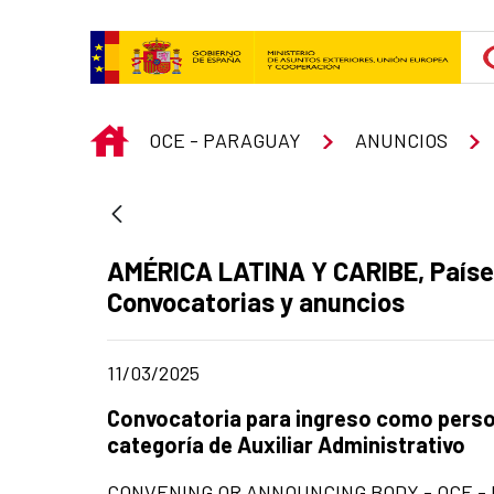
Skip to Main Content
INICIO
OCE - PARAGUAY
ANUNCIOS
Ad section:
AMÉRICA LATINA Y CARIBE, Países
Convocatorias y anuncios
Date of publication of the news item
11/03/2025
Title of the announcement:
Convocatoria para ingreso como persona
categoría de Auxiliar Administrativo
CONVENING OR ANNOUNCING BODY - OCE -