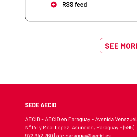
RSS feed
SEE MORE
SEDE AECID
AECID - AECID en Paraguay - Avenida Venezuel
N°141 y Mcal Lopez. Asunción, Paraguay - (595)
972 942 760 | otc.paraguay@aecid.es